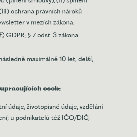
b (plnění smlouvy), (ii) splnění
(iii) ochrana právních nároků
ewsletter v mezích zákona.
 a f) GDPR; § 7 odst. 3 zákona
ásledně maximálně 10 let; delší,
upracujících osob:
tní údaje, životopisné údaje, vzdělání
ení; u podnikatelů též IČO/DIČ,