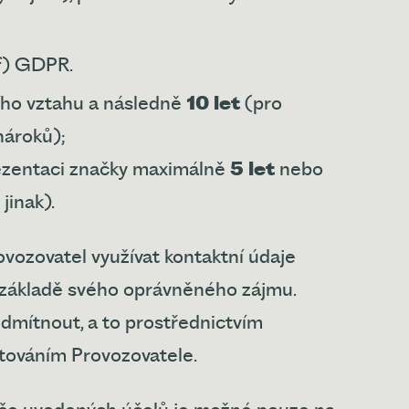
, f) GDPR.
ího vztahu a následně
10 let
(pro
nároků);
ezentaci značky maximálně
5 let
nebo
 jinak).
ozovatel využívat kontaktní údaje
a základě svého oprávněného zájmu.
dmítnout, a to prostřednictvím
továním Provozovatele.