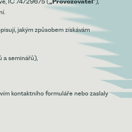
vé, IČ 74729675 (
„Provozovatel
“),
í.
opisují, jakým způsobem získávám
 a seminářů),
tvím kontaktního formuláře nebo zaslaly