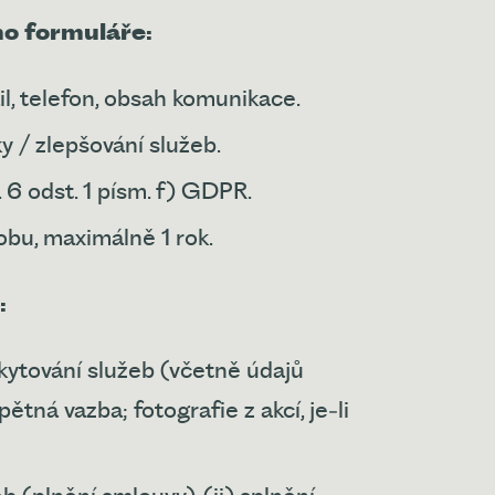
ho formuláře:
l, telefon, obsah komunikace.
y / zlepšování služeb.
 6 odst. 1 písm. f) GDPR.
bu, maximálně 1 rok.
ů:
kytování služeb (včetně údajů
ětná vazba; fotografie z akcí, je
‑
li