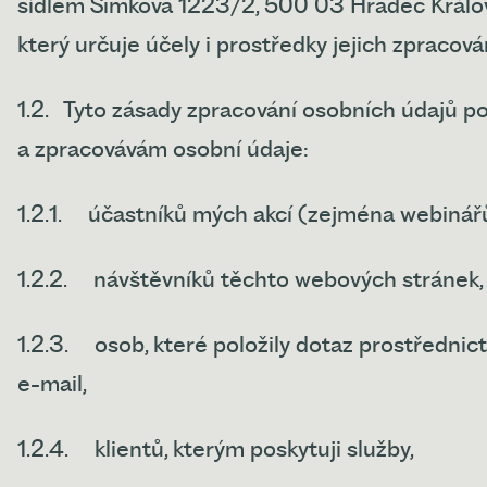
sídlem Šimkova 1223/2, 500 03 Hradec Králo
který určuje účely i prostředky jejich zpracován
1.2.
Tyto zásady zpracování osobních údajů p
a zpracovávám osobní údaje:
1.2.1.
účastníků mých akcí (zejména webinářů
1.2.2.
návštěvníků těchto webových stránek,
1.2.3.
osob, které položily dotaz prostřednic
e-mail,
1.2.4.
klientů, kterým poskytuji služby,