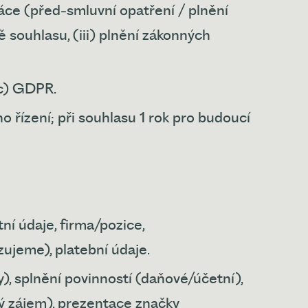
áce (před‑smluvní opatření / plnění
ě souhlasu, (iii) plnění zákonných
, c) GDPR.
 řízení; při souhlasu 1 rok pro budoucí
tní údaje, firma/pozice,
ujeme), platební údaje.
), splnění povinností (daňové/účetní),
ý zájem), prezentace značky