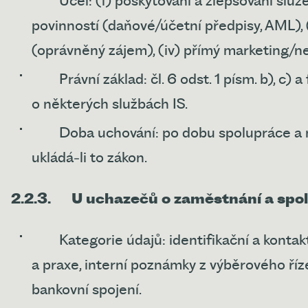
Účel: (i) poskytování a zlepšování služe
povinností (daňové/účetní předpisy, AML), 
(oprávněný zájem), (iv) přímý marketing/n
Právní základ: čl. 6 odst. 1 písm. b), c)
o některých službách IS.
Doba uchování: po dobu spolupráce a n
ukládá
‑
li to zákon.
2.2.3.
U uchazečů o zaměstnání a spol
Kategorie údajů: identifikační a kontak
a praxe, interní poznámky z výběrového říz
bankovní spojení.